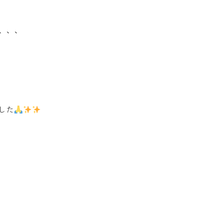
と、、、
した