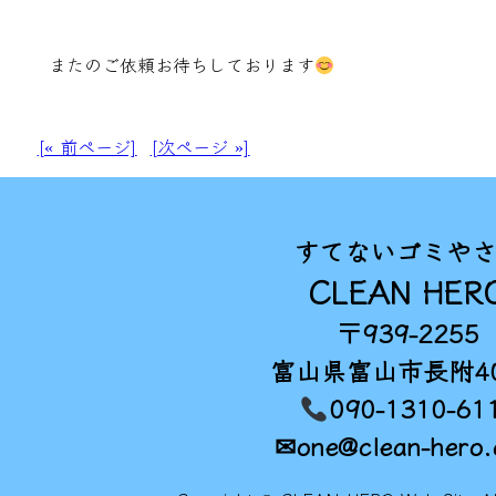
またのご依頼お待ちしております
[« 前ページ]
[次ページ »]
すてないゴミや
CLEAN HER
〒939-2255
富山県富山市長附40
090-1310-61
✉one@clean-hero