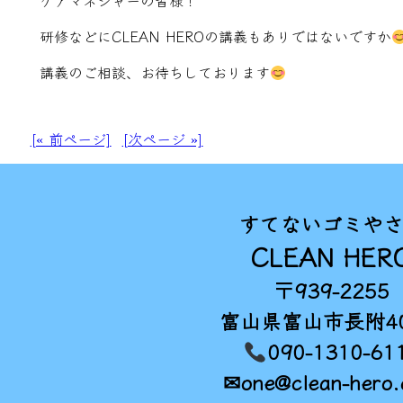
ケアマネジャーの皆様！
研修などにCLEAN HEROの講義もありではないですか
講義のご相談、お待ちしております
[« 前ページ]
[次ページ »]
すてないゴミや
CLEAN HER
〒939-2255
富山県富山市長附40
090-1310-61
✉one@clean-hero