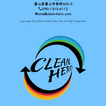
富山県富山市長附400-3
090-1310-6112
✉one@clean-hero.com
Copyright © CLEAN HERO Web Site All Right Reserved.