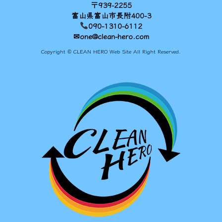
〒939-2255
富山県富山市長附400-3
090-1310-6112
✉one@clean-hero.com
Copyright © CLEAN HERO Web Site All Right Reserved.